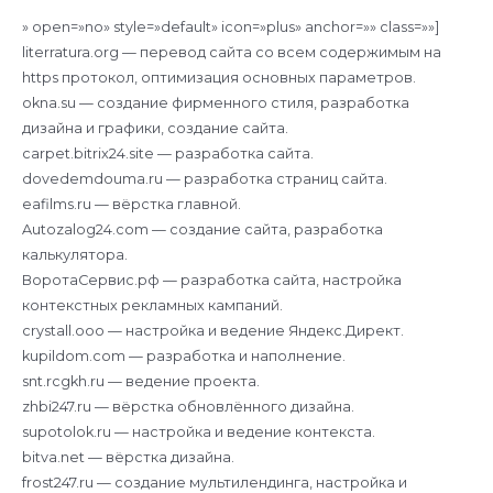
» open=»no» style=»default» icon=»plus» anchor=»» class=»»]
literratura.org — перевод сайта со всем содержимым на
https протокол, оптимизация основных параметров.
okna.su — создание фирменного стиля, разработка
дизайна и графики, создание сайта.
carpet.bitrix24.site — разработка сайта.
dovedemdouma.ru — разработка страниц сайта.
eafilms.ru — вёрстка главной.
Autozalog24.com — создание сайта, разработка
калькулятора.
ВоротаСервис.рф — разработка сайта, настройка
контекстных рекламных кампаний.
crystall.ooo — настройка и ведение Яндекс.Директ.
kupildom.com — разработка и наполнение.
snt.rcgkh.ru — ведение проекта.
zhbi247.ru — вёрстка обновлённого дизайна.
supotolok.ru — настройка и ведение контекста.
bitva.net — вёрстка дизайна.
frost247.ru — создание мультилендинга, настройка и